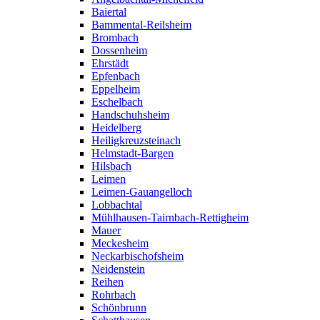
Baiertal
Bammental-Reilsheim
Brombach
Dossenheim
Ehrstädt
Epfenbach
Eppelheim
Eschelbach
Handschuhsheim
Heidelberg
Heiligkreuzsteinach
Helmstadt-Bargen
Hilsbach
Leimen
Leimen-Gauangelloch
Lobbachtal
Mühlhausen-Tairnbach-Rettigheim
Mauer
Meckesheim
Neckarbischofsheim
Neidenstein
Reihen
Rohrbach
Schönbrunn