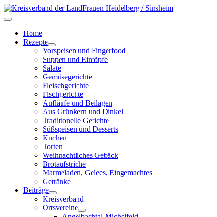
Home
Rezepte
Vorspeisen und Fingerfood
Suppen und Eintöpfe
Salate
Gemüsegerichte
Fleischgerichte
Fischgerichte
Aufläufe und Beilagen
Aus Grünkern und Dinkel
Traditionelle Gerichte
Süßspeisen und Desserts
Kuchen
Torten
Weihnachtliches Gebäck
Brotaufstriche
Marmeladen, Gelees, Eingemachtes
Getränke
Beiträge
Kreisverband
Ortsvereine
Angelbachtal-Michelfeld