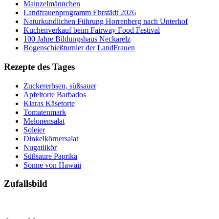
Mainzelmännchen
Landfrauenprogramm Ehrstädt 2026
Naturkundlichen Führung Horrenberg nach Unterhof
Kuchenverkauf beim Fairway Food Festival
100 Jahre Bildungshaus Neckarelz
Bogenschießturnier der LandFrauen
Rezepte des Tages
Zuckererbsen, süßsauer
Apfeltorte Barbados
Klaras Käsetorte
Tomatenmark
Melonensalat
Soleier
Dinkelkörnersalat
Nugatlikör
Süßsaure Paprika
Sonne von Hawaii
Zufallsbild