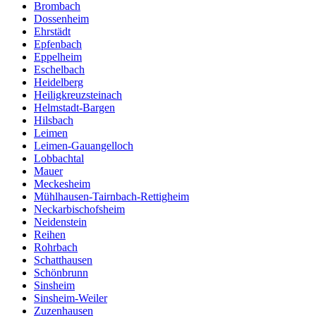
Brombach
Dossenheim
Ehrstädt
Epfenbach
Eppelheim
Eschelbach
Heidelberg
Heiligkreuzsteinach
Helmstadt-Bargen
Hilsbach
Leimen
Leimen-Gauangelloch
Lobbachtal
Mauer
Meckesheim
Mühlhausen-Tairnbach-Rettigheim
Neckarbischofsheim
Neidenstein
Reihen
Rohrbach
Schatthausen
Schönbrunn
Sinsheim
Sinsheim-Weiler
Zuzenhausen