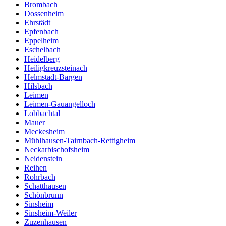
Brombach
Dossenheim
Ehrstädt
Epfenbach
Eppelheim
Eschelbach
Heidelberg
Heiligkreuzsteinach
Helmstadt-Bargen
Hilsbach
Leimen
Leimen-Gauangelloch
Lobbachtal
Mauer
Meckesheim
Mühlhausen-Tairnbach-Rettigheim
Neckarbischofsheim
Neidenstein
Reihen
Rohrbach
Schatthausen
Schönbrunn
Sinsheim
Sinsheim-Weiler
Zuzenhausen