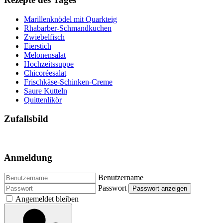
Marillenknödel mit Quarkteig
Rhabarber-Schmandkuchen
Zwiebelfisch
Eierstich
Melonensalat
Hochzeitssuppe
Chicoréesalat
Frischkäse-Schinken-Creme
Saure Kutteln
Quittenlikör
Zufallsbild
Anmeldung
Benutzername
Passwort
Passwort anzeigen
Angemeldet bleiben