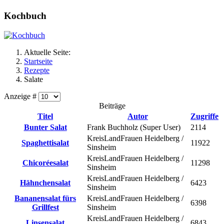
Kochbuch
Aktuelle Seite:
Startseite
Rezepte
Salate
Anzeige #
Beiträge
Titel
Autor
Zugriffe
Bunter Salat
Frank Buchholz (Super User)
2114
KreisLandFrauen Heidelberg /
Spaghettisalat
11922
Sinsheim
KreisLandFrauen Heidelberg /
Chicoréesalat
11298
Sinsheim
KreisLandFrauen Heidelberg /
Hähnchensalat
6423
Sinsheim
Bananensalat fürs
KreisLandFrauen Heidelberg /
6398
Grillfest
Sinsheim
KreisLandFrauen Heidelberg /
Linsensalat
6843