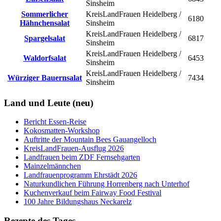
Sinsheim
Sommerlicher
KreisLandFrauen Heidelberg /
6180
Hähnchensalat
Sinsheim
KreisLandFrauen Heidelberg /
Spargelsalat
6817
Sinsheim
KreisLandFrauen Heidelberg /
Waldorfsalat
6453
Sinsheim
KreisLandFrauen Heidelberg /
Würziger Bauernsalat
7434
Sinsheim
Land und Leute (neu)
Bericht Essen-Reise
Kokosmatten-Workshop
Auftritte der Mountain Bees Gauangelloch
KreisLandFrauen-Ausflug 2026
Landfrauen beim ZDF Fernsehgarten
Mainzelmännchen
Landfrauenprogramm Ehrstädt 2026
Naturkundlichen Führung Horrenberg nach Unterhof
Kuchenverkauf beim Fairway Food Festival
100 Jahre Bildungshaus Neckarelz
Rezepte des Tages