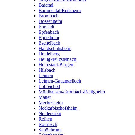
Baiertal
Bammental-Reilsheim
Brombach
Dossenheim
Ehrstädt
Epfenbach
Eppelheim
Eschelbach
Handschuhsheim
Heidelberg
Heiligkreuzsteinach
Helmstadt-Bargen
Hilsbach
Leimen
Leimen-Gauangelloch
Lobbachtal
Mühlhausen-Tairnbach-Rettigheim
Mauer
Meckesheim
Neckarbischofsheim
Neidenstein
Reihen
Rohrbach
Schönbrunn