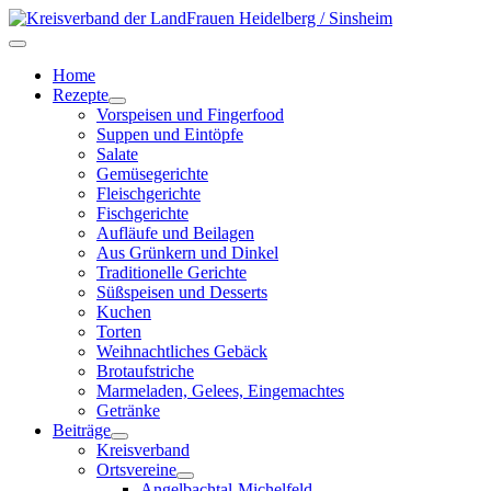
Home
Rezepte
Vorspeisen und Fingerfood
Suppen und Eintöpfe
Salate
Gemüsegerichte
Fleischgerichte
Fischgerichte
Aufläufe und Beilagen
Aus Grünkern und Dinkel
Traditionelle Gerichte
Süßspeisen und Desserts
Kuchen
Torten
Weihnachtliches Gebäck
Brotaufstriche
Marmeladen, Gelees, Eingemachtes
Getränke
Beiträge
Kreisverband
Ortsvereine
Angelbachtal-Michelfeld