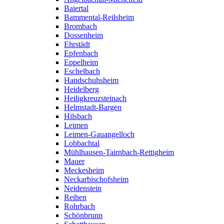
Baiertal
Bammental-Reilsheim
Brombach
Dossenheim
Ehrstädt
Epfenbach
Eppelheim
Eschelbach
Handschuhsheim
Heidelberg
Heiligkreuzsteinach
Helmstadt-Bargen
Hilsbach
Leimen
Leimen-Gauangelloch
Lobbachtal
Mühlhausen-Tairnbach-Rettigheim
Mauer
Meckesheim
Neckarbischofsheim
Neidenstein
Reihen
Rohrbach
Schönbrunn