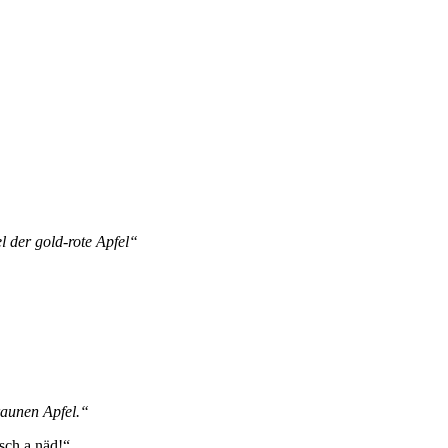
l der gold-rote Apfel“
raunen Apfel.“
sch a näd!“