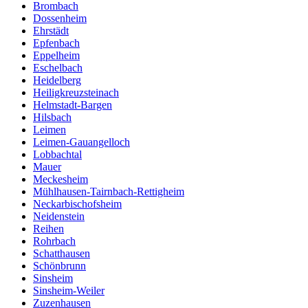
Brombach
Dossenheim
Ehrstädt
Epfenbach
Eppelheim
Eschelbach
Heidelberg
Heiligkreuzsteinach
Helmstadt-Bargen
Hilsbach
Leimen
Leimen-Gauangelloch
Lobbachtal
Mauer
Meckesheim
Mühlhausen-Tairnbach-Rettigheim
Neckarbischofsheim
Neidenstein
Reihen
Rohrbach
Schatthausen
Schönbrunn
Sinsheim
Sinsheim-Weiler
Zuzenhausen