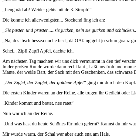
„Leng näd ab! Weider gehts mit de 3. Stroph!“
Die konnte ich allerwenigsten... Stockend fing ich an:
„Sie pusten und prusten.....sie jucken, nein sie gucken und schlucken.
„Na, des ibsch bessea noche bissl, dä OAfang geht jo schun goanz gu
Schei... Zipfl Zapfl Apfel, dachte ich.
Am nächsten Tag machten wir uns dick vermummt in den tief verschne
In der großen Runde wurde dann recht laut „Laßt uns froh und munt
Mante, der weiße Bart, der Sack mit den Geschenken, das schwarze 
„Der Zipfel, der Zapfel, der goldene Apfel“
ging mir durch den Kopf
Die ersten Kinder waren an der Reihe, alle trugen ihr Gedicht oder 
„Kinder kommt und bratet, nee ratet“
Nun war ich an der Reihe.
„Und was hast du heute Schönes für mich gelernt? Kannst du mir was
Mir wurde warm, der Schal war aber auch eng am Hals.