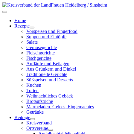
Home
Rezepte
Vorspeisen und Fingerfood
Suppen und Eintöpfe
Salate
Gemüsegerichte
Fleischgerichte
Fischgerichte
Aufläufe und Beilagen
Aus Grünkern und Dinkel
Traditionelle Gerichte
Süßspeisen und Desserts
Kuchen
Torten
Weihnachtliches Gebäck
Brotaufstriche
Marmeladen, Gelees, Eingemachtes
Getränke
Beiträge
Kreisverband
Ortsvereine
Angelbachtal-Michelfeld