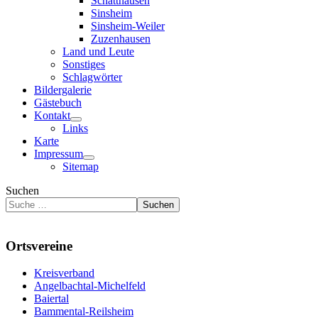
Schatthausen
Sinsheim
Sinsheim-Weiler
Zuzenhausen
Land und Leute
Sonstiges
Schlagwörter
Bildergalerie
Gästebuch
Kontakt
Links
Karte
Impressum
Sitemap
Suchen
Suchen
Ortsvereine
Kreisverband
Angelbachtal-Michelfeld
Baiertal
Bammental-Reilsheim