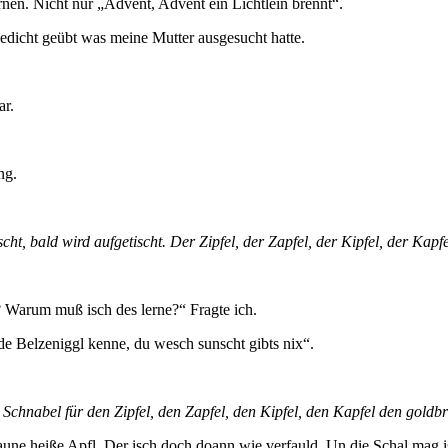
nen. Nicht nur „Advent, Advent ein Lichtlein brennt“.
edicht geübt was meine Mutter ausgesucht hatte.
ar.
ng.
ht, bald wird aufgetischt. Der Zipfel, der Zapfel, der Kipfel, der Kapfe
Warum muß isch des lerne?“ Fragte ich.
e Belzeniggl kenne, du wesch sunscht gibts nix“.
en Schnabel für den
Zipfel, den Zapfel, den Kipfel, den Kapfel den goldb
une heiße Apfl. Der isch doch doann wie verfauld. Un die Schal mag i