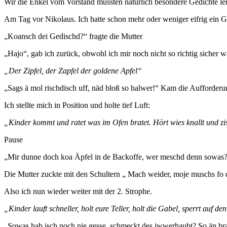
Wir die Enkel vom Vorstand mussten natürlich besondere Gedichte ler
Am Tag vor Nikolaus. Ich hatte schon mehr oder weniger eifrig ein G
„Koansch dei Gedischd?“ fragte die Mutter
„Hajo“, gab ich zurück, obwohl ich mir noch nicht so richtig sicher w
„Der Zipfel, der Zapfel der goldene Apfel“
„Sags ä mol rischdisch uff, näd bloß so halwer!“ Kam die Aufforderu
Ich stellte mich in Position und holte tief Luft:
„Kinder kommt und ratet was im Ofen bratet. Hört wies knallt und zisc
Pause
„Mir dunne doch koa Äpfel in de Backoffe, wer meschd denn sowas? 
Die Mutter zuckte mit den Schultern „ Mach weider, moje muschs fo d
Also ich nun wieder weiter mit der 2. Strophe.
„Kinder lauft schneller, holt eure Teller, holt die Gabel, sperrt auf d
„Sowas hab isch noch nie gesse, schmeckt des iwwerhaubt? So än bra