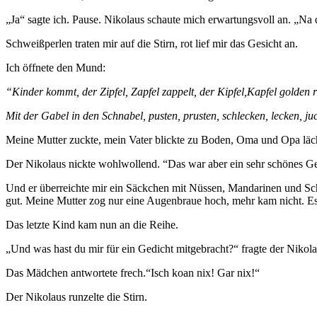
„Ja“ sagte ich. Pause. Nikolaus schaute mich erwartungsvoll an. „Na 
Schweißperlen traten mir auf die Stirn, rot lief mir das Gesicht an.
Ich öffnete den Mund:
“Kinder kommt, der Zipfel, Zapfel zappelt, der Kipfel,Kapfel golden 
Mit der Gabel in den Schnabel, pusten, prusten, schlecken, lecken, ju
Meine Mutter zuckte, mein Vater blickte zu Boden, Oma und Opa läche
Der Nikolaus nickte wohlwollend. “Das war aber ein sehr schönes Ged
Und er überreichte mir ein Säckchen mit Nüssen, Mandarinen und Scho
gut. Meine Mutter zog nur eine Augenbraue hoch, mehr kam nicht. Es
Das letzte Kind kam nun an die Reihe.
„Und was hast du mir für ein Gedicht mitgebracht?“ fragte der Nikola
Das Mädchen antwortete frech.“Isch koan nix! Gar nix!“
Der Nikolaus runzelte die Stirn.