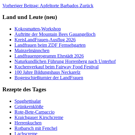
Vorheriger Beitrag: Apfeltorte Barbados
Zurück
Land und Leute (neu)
Kokosmatten-Workshop
Auftritte der Mountain Bees Gauangelloch
KreisLandFrauen-Ausflug 2026
Landfrauen beim ZDF Fernsehgarten
Mainzelmännchen
Landfrauenprogramm Ehrstädt 2026
Naturkundlichen Führung Horrenberg nach Unterhof
Kuchenverkauf beim Fairway Food Festival
100 Jahre Bildungshaus Neckarelz
Bogenschießturnier der LandFrauen
Rezepte des Tages
Spaghettisalat
Grünkernklöße
Rote-Bete-Carpaccio
Kraichgauer Kirschcreme
Herrenkuchen
Rotbarsch mit Fenchel
Lachscreme