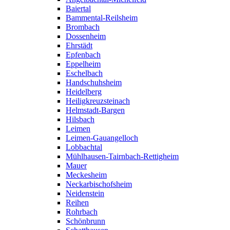
Baiertal
Bammental-Reilsheim
Brombach
Dossenheim
Ehrstädt
Epfenbach
Eppelheim
Eschelbach
Handschuhsheim
Heidelberg
Heiligkreuzsteinach
Helmstadt-Bargen
Hilsbach
Leimen
Leimen-Gauangelloch
Lobbachtal
Mühlhausen-Tairnbach-Rettigheim
Mauer
Meckesheim
Neckarbischofsheim
Neidenstein
Reihen
Rohrbach
Schönbrunn