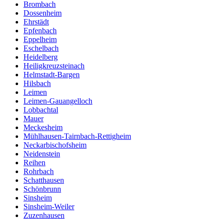
Brombach
Dossenheim
Ehrstädt
Epfenbach
Eppelheim
Eschelbach
Heidelberg
Heiligkreuzsteinach
Helmstadt-Bargen
Hilsbach
Leimen
Leimen-Gauangelloch
Lobbachtal
Mauer
Meckesheim
Mühlhausen-Tairnbach-Rettigheim
Neckarbischofsheim
Neidenstein
Reihen
Rohrbach
Schatthausen
Schönbrunn
Sinsheim
Sinsheim-Weiler
Zuzenhausen