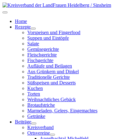
Home
Rezepte
Vorspeisen und Fingerfood
Suppen und Eintöpfe
Salate
Gemüsegerichte
Fleischgerichte
Fischgerichte
Aufläufe und Beilagen
Aus Grünkern und Dinkel
Traditionelle Gerichte
Süßspeisen und Desserts
Kuchen
Torten
Weihnachtliches Gebäck
Brotaufstriche
Marmeladen, Gelees, Eingemachtes
Getränke
Beiträge
Kreisverband
Ortsvereine
Angelbachtal-Michelfeld