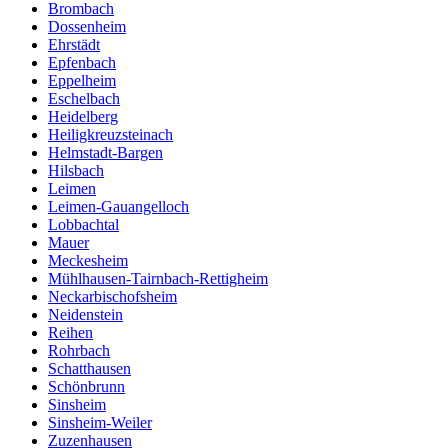
Brombach
Dossenheim
Ehrstädt
Epfenbach
Eppelheim
Eschelbach
Heidelberg
Heiligkreuzsteinach
Helmstadt-Bargen
Hilsbach
Leimen
Leimen-Gauangelloch
Lobbachtal
Mauer
Meckesheim
Mühlhausen-Tairnbach-Rettigheim
Neckarbischofsheim
Neidenstein
Reihen
Rohrbach
Schatthausen
Schönbrunn
Sinsheim
Sinsheim-Weiler
Zuzenhausen