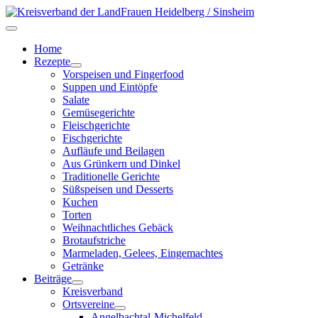
Home
Rezepte
Vorspeisen und Fingerfood
Suppen und Eintöpfe
Salate
Gemüsegerichte
Fleischgerichte
Fischgerichte
Aufläufe und Beilagen
Aus Grünkern und Dinkel
Traditionelle Gerichte
Süßspeisen und Desserts
Kuchen
Torten
Weihnachtliches Gebäck
Brotaufstriche
Marmeladen, Gelees, Eingemachtes
Getränke
Beiträge
Kreisverband
Ortsvereine
Angelbachtal-Michelfeld