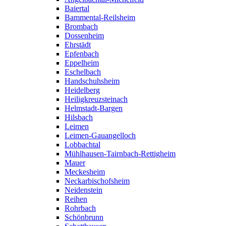
Baiertal
Bammental-Reilsheim
Brombach
Dossenheim
Ehrstädt
Epfenbach
Eppelheim
Eschelbach
Handschuhsheim
Heidelberg
Heiligkreuzsteinach
Helmstadt-Bargen
Hilsbach
Leimen
Leimen-Gauangelloch
Lobbachtal
Mühlhausen-Tairnbach-Rettigheim
Mauer
Meckesheim
Neckarbischofsheim
Neidenstein
Reihen
Rohrbach
Schönbrunn