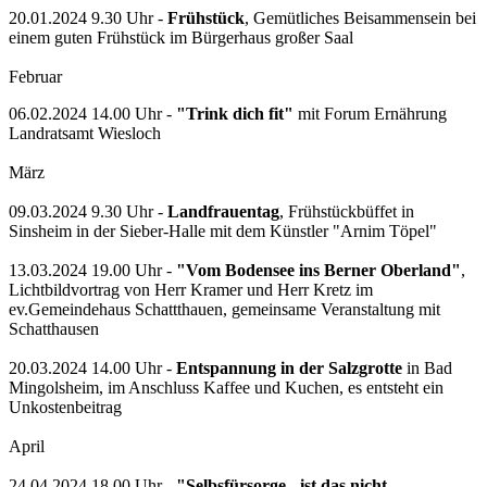
20.01.2024 9.30 Uhr -
Frühstück
, Gemütliches Beisammensein bei
einem guten Frühstück im Bürgerhaus großer Saal
Februar
06.02.2024 14.00 Uhr -
"Trink dich fit"
mit Forum Ernährung
Landratsamt Wiesloch
März
09.03.2024 9.30 Uhr -
Landfrauentag
, Frühstückbüffet in
Sinsheim in der Sieber-Halle mit dem Künstler "Arnim Töpel"
13.03.2024 19.00 Uhr -
"Vom Bodensee ins Berner Oberland"
,
Lichtbildvortrag von Herr Kramer und Herr Kretz im
ev.Gemeindehaus Schattthauen, gemeinsame Veranstaltung mit
Schatthausen
20.03.2024 14.00 Uhr -
Entspannung in der Salzgrotte
in Bad
Mingolsheim, im Anschluss Kaffee und Kuchen, es entsteht ein
Unkostenbeitrag
April
24.04.2024 18.00 Uhr -
"Selbsfürsorge - ist das nicht