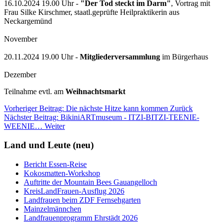
16.10.2024 19.00 Uhr -
"Der Tod steckt im Darm"
, Vortrag mit
Frau Silke Kirschmer, staatl.geprüfte Heilpraktikerin aus
Neckargemünd
November
20.11.2024 19.00 Uhr -
Mitgliederversammlung
im Bürgerhaus
Dezember
Teilnahme evtl. am
Weihnachtsmarkt
Vorheriger Beitrag: Die nächste Hitze kann kommen
Zurück
Nächster Beitrag: BikiniARTmuseum - ITZI-BITZI-TEENIE-
WEENIE…
Weiter
Land und Leute (neu)
Bericht Essen-Reise
Kokosmatten-Workshop
Auftritte der Mountain Bees Gauangelloch
KreisLandFrauen-Ausflug 2026
Landfrauen beim ZDF Fernsehgarten
Mainzelmännchen
Landfrauenprogramm Ehrstädt 2026