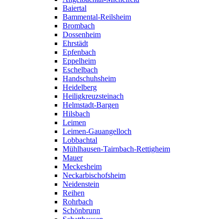
Baiertal
Bammental-Reilsheim
Brombach
Dossenheim
Ehrstädt
Epfenbach
Eppelheim
Eschelbach
Handschuhsheim
Heidelberg
Heiligkreuzsteinach
Helmstadt-Bargen
Hilsbach
Leimen
Leimen-Gauangelloch
Lobbachtal
Mühlhausen-Tairnbach-Rettigheim
Mauer
Meckesheim
Neckarbischofsheim
Neidenstein
Reihen
Rohrbach
Schönbrunn