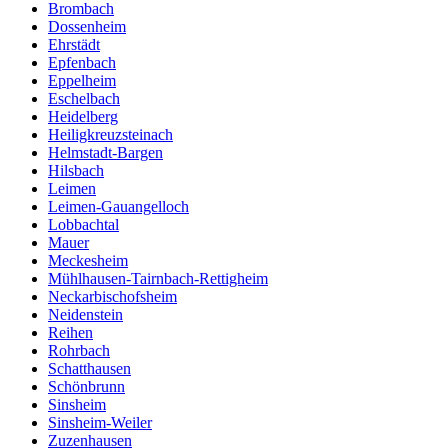
Brombach
Dossenheim
Ehrstädt
Epfenbach
Eppelheim
Eschelbach
Heidelberg
Heiligkreuzsteinach
Helmstadt-Bargen
Hilsbach
Leimen
Leimen-Gauangelloch
Lobbachtal
Mauer
Meckesheim
Mühlhausen-Tairnbach-Rettigheim
Neckarbischofsheim
Neidenstein
Reihen
Rohrbach
Schatthausen
Schönbrunn
Sinsheim
Sinsheim-Weiler
Zuzenhausen