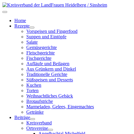
Home
Rezepte
Vorspeisen und Fingerfood
Suppen und Eintöpfe
Salate
Gemüsegerichte
Fleischgerichte
Fischgerichte
Aufläufe und Beilagen
Aus Grünkern und Dinkel
Traditionelle Gerichte
Süßspeisen und Desserts
Kuchen
Torten
Weihnachtliches Gebäck
Brotaufstriche
Marmeladen, Gelees, Eingemachtes
Getränke
Beiträge
Kreisverband
Ortsvereine
Angelbachtal-Michelfeld