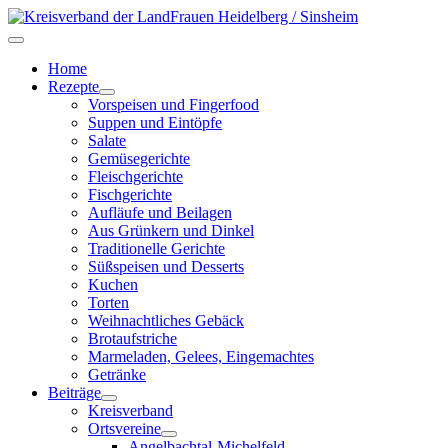
Home
Rezepte
Vorspeisen und Fingerfood
Suppen und Eintöpfe
Salate
Gemüsegerichte
Fleischgerichte
Fischgerichte
Aufläufe und Beilagen
Aus Grünkern und Dinkel
Traditionelle Gerichte
Süßspeisen und Desserts
Kuchen
Torten
Weihnachtliches Gebäck
Brotaufstriche
Marmeladen, Gelees, Eingemachtes
Getränke
Beiträge
Kreisverband
Ortsvereine
Angelbachtal-Michelfeld