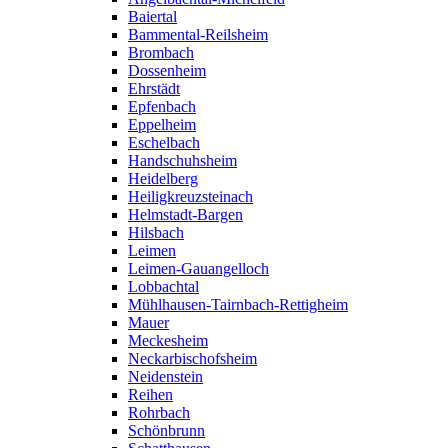
Baiertal
Bammental-Reilsheim
Brombach
Dossenheim
Ehrstädt
Epfenbach
Eppelheim
Eschelbach
Handschuhsheim
Heidelberg
Heiligkreuzsteinach
Helmstadt-Bargen
Hilsbach
Leimen
Leimen-Gauangelloch
Lobbachtal
Mühlhausen-Tairnbach-Rettigheim
Mauer
Meckesheim
Neckarbischofsheim
Neidenstein
Reihen
Rohrbach
Schönbrunn