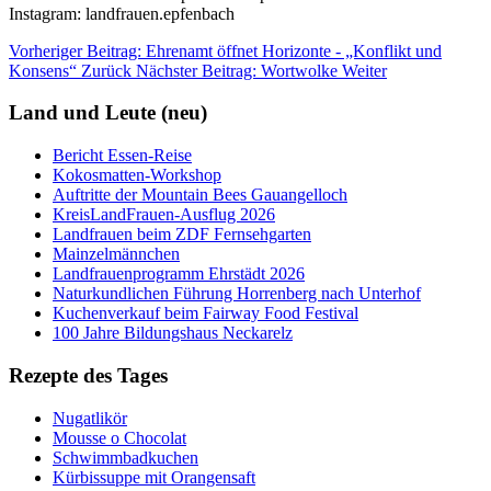
Instagram: landfrauen.epfenbach
Vorheriger Beitrag: Ehrenamt öffnet Horizonte - „Konflikt und
Konsens“
Zurück
Nächster Beitrag: Wortwolke
Weiter
Land und Leute (neu)
Bericht Essen-Reise
Kokosmatten-Workshop
Auftritte der Mountain Bees Gauangelloch
KreisLandFrauen-Ausflug 2026
Landfrauen beim ZDF Fernsehgarten
Mainzelmännchen
Landfrauenprogramm Ehrstädt 2026
Naturkundlichen Führung Horrenberg nach Unterhof
Kuchenverkauf beim Fairway Food Festival
100 Jahre Bildungshaus Neckarelz
Rezepte des Tages
Nugatlikör
Mousse o Chocolat
Schwimmbadkuchen
Kürbissuppe mit Orangensaft