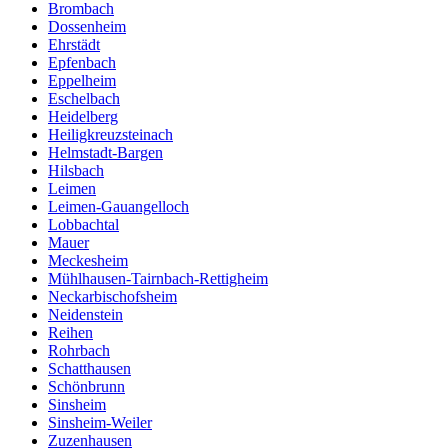
Brombach
Dossenheim
Ehrstädt
Epfenbach
Eppelheim
Eschelbach
Heidelberg
Heiligkreuzsteinach
Helmstadt-Bargen
Hilsbach
Leimen
Leimen-Gauangelloch
Lobbachtal
Mauer
Meckesheim
Mühlhausen-Tairnbach-Rettigheim
Neckarbischofsheim
Neidenstein
Reihen
Rohrbach
Schatthausen
Schönbrunn
Sinsheim
Sinsheim-Weiler
Zuzenhausen