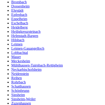
Brombach
Dossenheim
Ehrstädt
Epfenbach
Eppelheim
Eschelbach
Heidelberg
Heiligkreuzsteinach
Helmstadt-Bargen
Hilsbach
Leimen
Leimen-Gauangelloch
Lobbachtal
Mauer
Meckesheim
Mühlhausen-Tairnbach-Rettigheim
Neckarbischofsheim
Neidenstein
Reihen
Rohrbach
Schatthausen
Schönbrunn
Sinsheim
Sinsheim-Weiler
Zuzenhausen