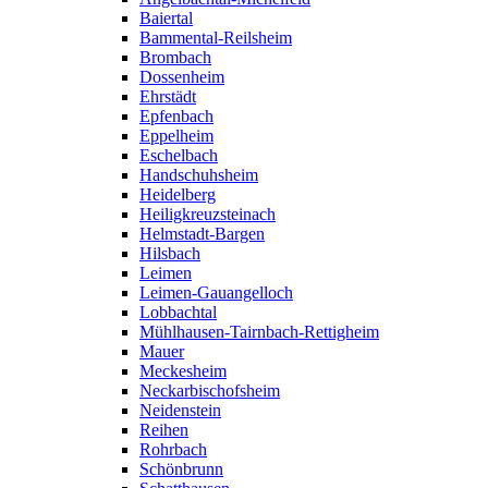
Baiertal
Bammental-Reilsheim
Brombach
Dossenheim
Ehrstädt
Epfenbach
Eppelheim
Eschelbach
Handschuhsheim
Heidelberg
Heiligkreuzsteinach
Helmstadt-Bargen
Hilsbach
Leimen
Leimen-Gauangelloch
Lobbachtal
Mühlhausen-Tairnbach-Rettigheim
Mauer
Meckesheim
Neckarbischofsheim
Neidenstein
Reihen
Rohrbach
Schönbrunn