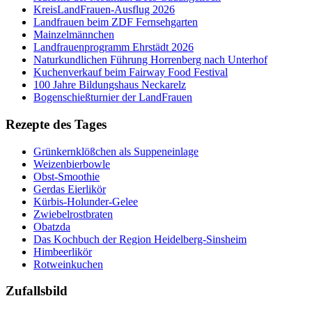
KreisLandFrauen-Ausflug 2026
Landfrauen beim ZDF Fernsehgarten
Mainzelmännchen
Landfrauenprogramm Ehrstädt 2026
Naturkundlichen Führung Horrenberg nach Unterhof
Kuchenverkauf beim Fairway Food Festival
100 Jahre Bildungshaus Neckarelz
Bogenschießturnier der LandFrauen
Rezepte des Tages
Grünkernklößchen als Suppeneinlage
Weizenbierbowle
Obst-Smoothie
Gerdas Eierlikör
Kürbis-Holunder-Gelee
Zwiebelrostbraten
Obatzda
Das Kochbuch der Region Heidelberg-Sinsheim
Himbeerlikör
Rotweinkuchen
Zufallsbild