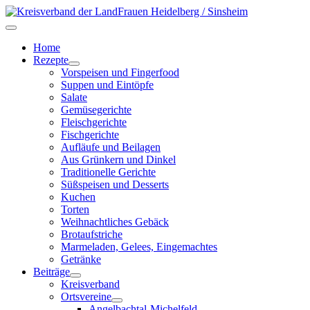
Home
Rezepte
Vorspeisen und Fingerfood
Suppen und Eintöpfe
Salate
Gemüsegerichte
Fleischgerichte
Fischgerichte
Aufläufe und Beilagen
Aus Grünkern und Dinkel
Traditionelle Gerichte
Süßspeisen und Desserts
Kuchen
Torten
Weihnachtliches Gebäck
Brotaufstriche
Marmeladen, Gelees, Eingemachtes
Getränke
Beiträge
Kreisverband
Ortsvereine
Angelbachtal-Michelfeld