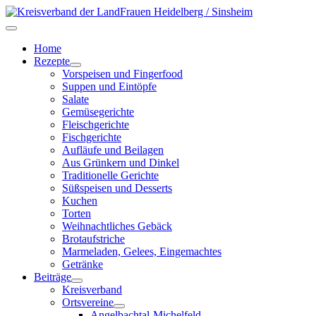
Home
Rezepte
Vorspeisen und Fingerfood
Suppen und Eintöpfe
Salate
Gemüsegerichte
Fleischgerichte
Fischgerichte
Aufläufe und Beilagen
Aus Grünkern und Dinkel
Traditionelle Gerichte
Süßspeisen und Desserts
Kuchen
Torten
Weihnachtliches Gebäck
Brotaufstriche
Marmeladen, Gelees, Eingemachtes
Getränke
Beiträge
Kreisverband
Ortsvereine
Angelbachtal-Michelfeld