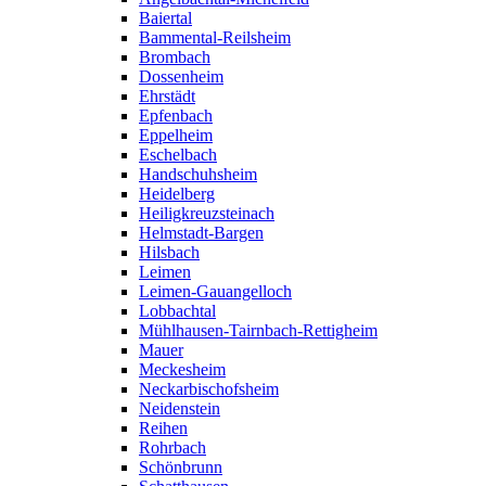
Baiertal
Bammental-Reilsheim
Brombach
Dossenheim
Ehrstädt
Epfenbach
Eppelheim
Eschelbach
Handschuhsheim
Heidelberg
Heiligkreuzsteinach
Helmstadt-Bargen
Hilsbach
Leimen
Leimen-Gauangelloch
Lobbachtal
Mühlhausen-Tairnbach-Rettigheim
Mauer
Meckesheim
Neckarbischofsheim
Neidenstein
Reihen
Rohrbach
Schönbrunn