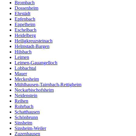
Brombach
Dossenheim
Ehrstädt
Epfenbach
Eppelheim
Eschelbach
Heidelberg
Heiligkreuzsteinach
Helmstadt-Bargen
Hilsbach
Leimen
Leimen-Gauangelloch
Lobbachtal
Mauer
Meckesheim
Mühlhausen-Tairnbach-Rettigheim
Neckarbischofsheim
Neidenstein
Reihen
Rohrbach
Schatthausen
Schönbrunn
Sinsheim
Sinsheim-Weiler
Zuzenhausen