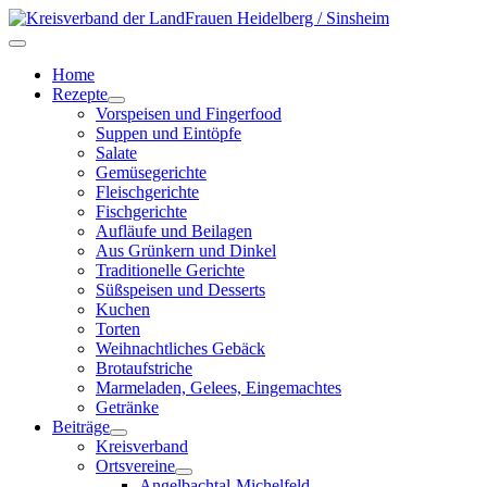
Home
Rezepte
Vorspeisen und Fingerfood
Suppen und Eintöpfe
Salate
Gemüsegerichte
Fleischgerichte
Fischgerichte
Aufläufe und Beilagen
Aus Grünkern und Dinkel
Traditionelle Gerichte
Süßspeisen und Desserts
Kuchen
Torten
Weihnachtliches Gebäck
Brotaufstriche
Marmeladen, Gelees, Eingemachtes
Getränke
Beiträge
Kreisverband
Ortsvereine
Angelbachtal-Michelfeld