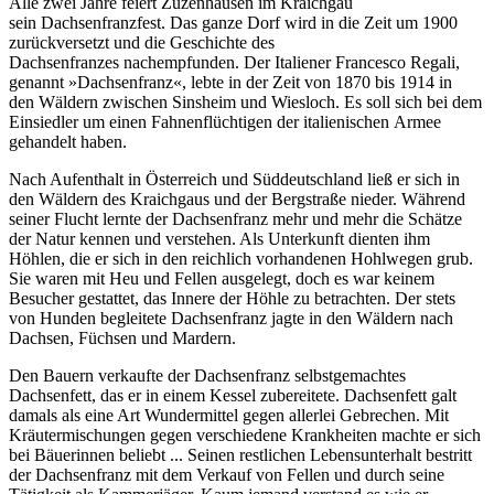
Alle zwei Jahre feiert Zuzenhausen im Kraichgau
sein Dachsenfranzfest. Das ganze Dorf wird in die Zeit um 1900
zurückversetzt und die Geschichte des
Dachsenfranzes nachempfunden. Der Italiener Francesco Regali,
genannt »Dachsenfranz«, lebte in der Zeit von 1870 bis 1914 in
den Wäldern zwischen Sinsheim und Wiesloch. Es soll sich bei dem
Einsiedler um einen Fahnenflüchtigen der italienischen Armee
gehandelt haben.
Nach Aufenthalt in Österreich und Süddeutschland ließ er sich in
den Wäldern des Kraichgaus und der Bergstraße nieder. Während
seiner Flucht lernte der Dachsenfranz mehr und mehr die Schätze
der Natur kennen und verstehen. Als Unterkunft dienten ihm
Höhlen, die er sich in den reichlich vorhandenen Hohlwegen grub.
Sie waren mit Heu und Fellen ausgelegt, doch es war keinem
Besucher gestattet, das Innere der Höhle zu betrachten. Der stets
von Hunden begleitete Dachsenfranz jagte in den Wäldern nach
Dachsen, Füchsen und Mardern.
Den Bauern verkaufte der Dachsenfranz selbstgemachtes
Dachsenfett, das er in einem Kessel zubereitete. Dachsenfett galt
damals als eine Art Wundermittel gegen allerlei Gebrechen. Mit
Kräutermischungen gegen verschiedene Krankheiten machte er sich
bei Bäuerinnen beliebt ... Seinen restlichen Lebensunterhalt bestritt
der Dachsenfranz mit dem Verkauf von Fellen und durch seine