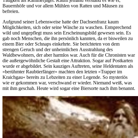
Tätigkeit als Kammerjäger. Kaum jemand verstand es wie er,
Bauernhöfe und vor allem Mühlen von Ratten und Mäusen zu
befreien.
Aufgrund seiner Lebensweise hatte der Dachsenfranz kaum
Möglichkeiten, sich oder seine Wäsche zu waschen. Entsprechend
wild und ungepflegt muss sein Erscheinungsbild gewesen sein. Es
gab noch Menschen, die ihn persönlich kannten, da er bisweilen zu
einem Bier oder Schnaps einkehrte. Sie berichteten von dem
strengen Geruch und der unheimlichen Ausstrahlung des
Waldbewohners, der aber harmlos war. Auch für die Chronisten war
die außergewöhnliche Gestalt eine Attraktion. Sogar auf Postkarten
wurde er abgebildet. Sein kauziges Auftreten, seine Heldentaten als
»berühmter Raubtierfänger« machten den letzten »Trapper im
Kraichgau« bereits zu Lebzeiten zu einer Legende. So mysteriös
wie er gekommen war, verschwand er wieder. Niemand weiß, was
mit ihm geschah. Heute wird sogar eine Biersorte nach ihm benannt.