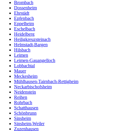
Brombach
Dossenheim
Ehrstädt
Epfenbach
Eppelheim
Eschelbach
Heidelberg
Heiligkreuzsteinach
Helmstadt-Bargen
Hilsbach
Leimen
Leimen-Gauangelloch
Lobbachtal
Mauer
Meckesheim
Mühlhausen-Tairnbach-Rettigheim
Neckarbischofsheim
Neidenstein
Reihen
Rohrbach
Schatthausen
Schönbrunn
Sinsheim
Sinsheim-Weiler
Zuzenhausen