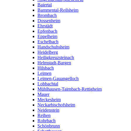
Baiertal
Bammental-Reilsheim
Brombach
Dossenheim
Ehrstädt
Epfenbach
Eppelheim
Eschelbach
Handschuhsheim
Heidelberg
Heiligkreuzsteinach
Helmstadt-Bargen
Hilsbach
Leimen
Leimen-Gauangelloch
Lobbachtal
Mühlhausen-Tairnbach-Rettigheim
Mauer
Meckesheim
Neckarbischofsheim
Neidenstein
Reihen
Rohrbach
Schönbrunn