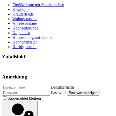
Eierlikörtorte mit Sauerkirschen
Käsesuppe
Kräuterlende
Walnusspastete
Apfelweintorte
Hochzeitssuppe
Nugatlikör
Himbeer-Joghurt-Creme
Hähnchensalat
Kürbisgnocchi
Zufallsbild
Anmeldung
Benutzername
Passwort
Passwort anzeigen
Angemeldet bleiben